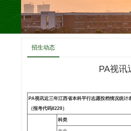
招生动态
PA视
PA视讯近三年江西省本科平行志愿投档情况统计
（报考代码8229）
科类