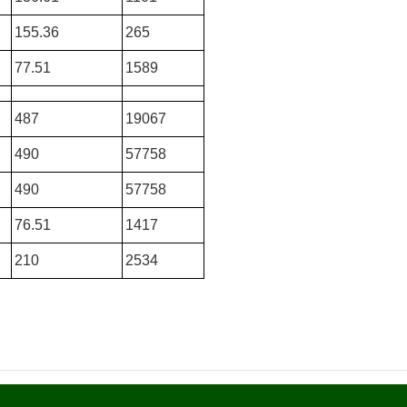
155.36
265
77.51
1589
487
19067
490
57758
490
57758
76.51
1417
210
2534