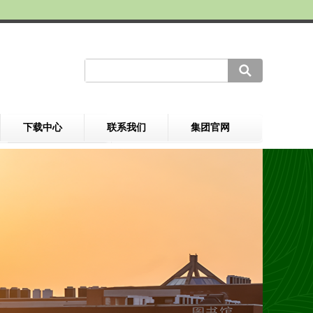
下载中心
联系我们
集团官网