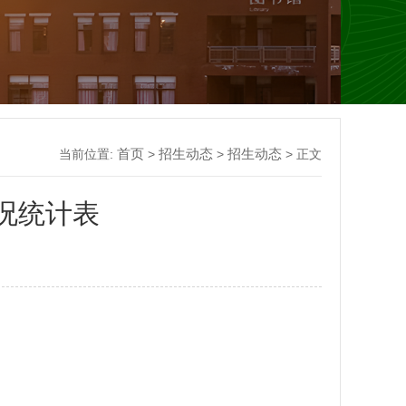
首页
招生动态
招生动态
当前位置:
>
>
> 正文
况统计表