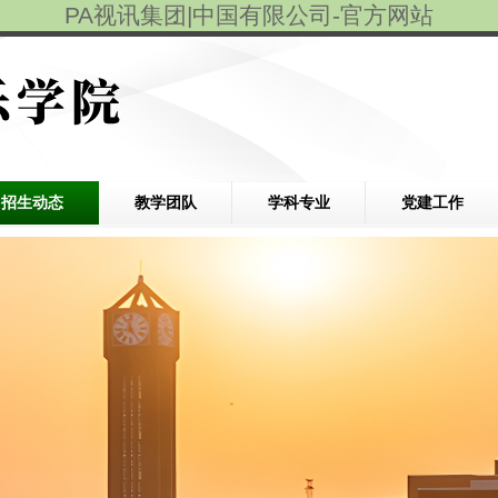
PA视讯集团|中国有限公司-官方网站
招生动态
教学团队
学科专业
党建工作