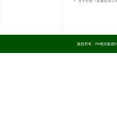
关于印发《普通高等公
版权所有：PA视讯集团